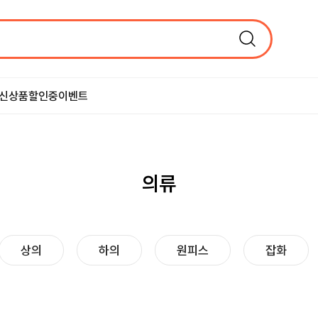
신상품
할인중
이벤트
의류
상의
하의
원피스
잡화