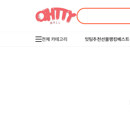
전체 카테고리
잇팅추천
선물랭킹
베스트