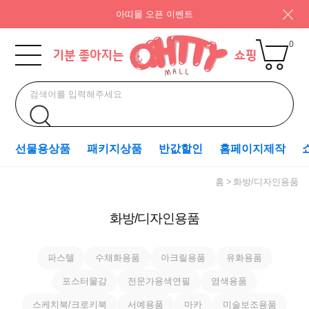
아띠몰 오픈 이벤트
0
선물용상품
패키지상품
반값할인
홈페이지제작
홈
화방/디자인용품
화방/디자인용품
파스텔
수채화용품
아크릴용품
유화용품
포스터물감
전문가용색연필
염색용품
스케치북/크로키북
서예용품
마카
미술보조용품