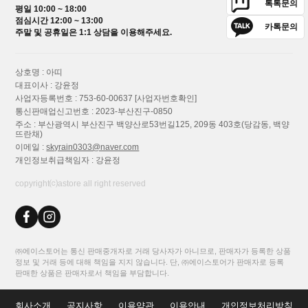
톡톡문의
평일 10:00 ~ 18:00
점심시간 12:00 ~ 13:00
카톡문의
주말 및 공휴일은 1:1 상담을 이용해주세요.
상호명 : 아띠
대표이사 : 강윤정
사업자등록번호 : 753-60-00637
[사업자번호확인]
통신판매업신고번호 : 2023-부산진구-0850
주소 : 부산광역시 부산진구 백양산로53번길125, 209동 403호(당감동, 백양
뜨란채)
이메일 :
skyrain0303@naver.com
개인정보취급책임자 : 강윤정
copyright⒞astore all right reserved
㈜에이스토어는 통신 판매중개자로 거래 당사자가 아니므로, 판매자가 등록한 상품
정보 및 거래 등에 대해 책임을 지지 않습니다. 단, ㈜에이스토어가 판매자로 등록
판매한 상품은 판매자로서 책임을 부담합니다.
회사소개
공지사항
이용약관
이용안내
개인정보처리방침