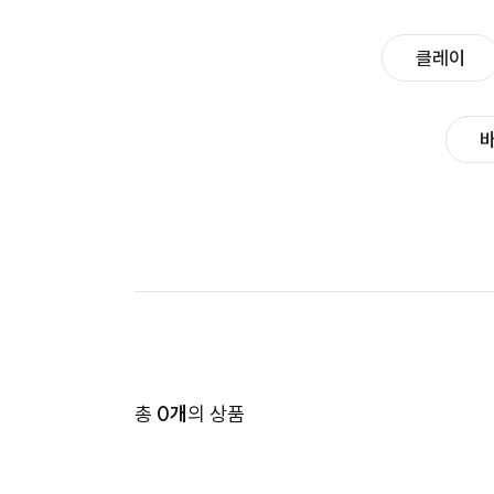
클레이
바
총
0개
의 상품