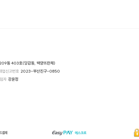
209동 403호(당감동, 백양뜨란채)
매업신고번호
2023-부산진구-0850
임자
강윤정