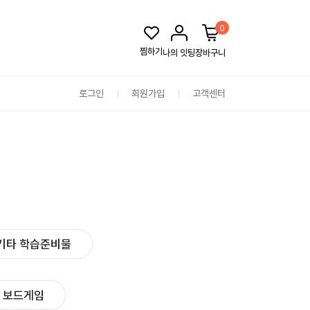
0
찜하기
나의 잇팅
장바구니
로그인
회원가입
고객센터
기타 학습준비물
보드게임