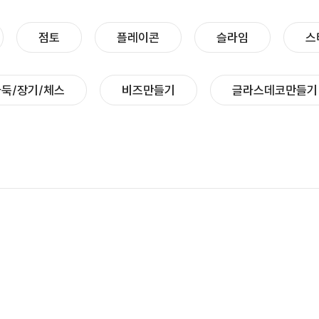
점토
플레이콘
슬라임
스
둑/장기/체스
비즈만들기
글라스데코만들기