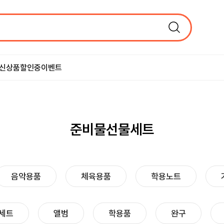
신상품
할인중
이벤트
준비물선물세트
음악용품
체육용품
학용노트
세트
앨범
학용품
완구