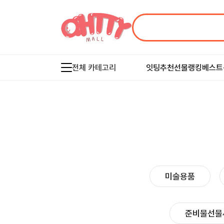
전체 카테고리
잇팅추천
선물랭킹
베스트
미술용품
준비물선물