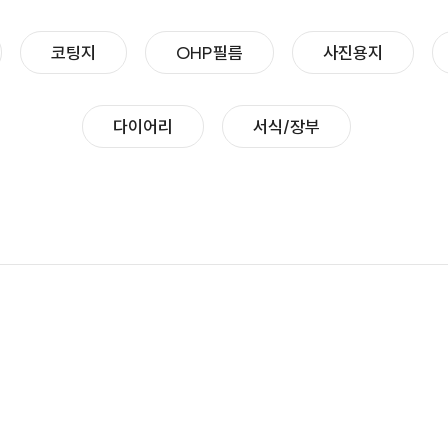
코팅지
OHP필름
사진용지
다이어리
서식/장부