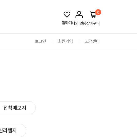
0
찜하기
나의 잇팅
장바구니
로그인
회원가입
고객센터
접착메모지
산라벨지