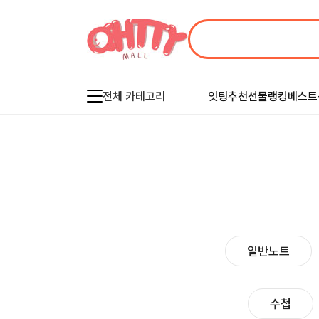
전체 카테고리
잇팅추천
선물랭킹
베스트
일반노트
수첩