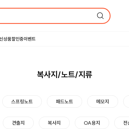
신상품
할인중
이벤트
복사지/노트/지류
스프링노트
패드노트
메모지
견출지
복사지
OA용지
전