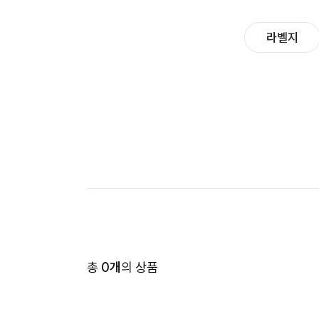
라벨지
총
0개
의 상품