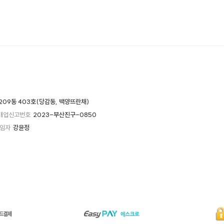
209동 403호(당감동, 백양뜨란채)
매업신고번호
2023-부산진구-0850
임자
강윤정