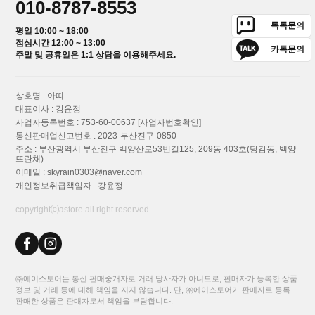
010-8787-8553
톡톡문의
평일 10:00 ~ 18:00
점심시간 12:00 ~ 13:00
카톡문의
주말 및 공휴일은 1:1 상담을 이용해주세요.
상호명 : 아띠
대표이사 : 강윤정
사업자등록번호 : 753-60-00637
[사업자번호확인]
통신판매업신고번호 : 2023-부산진구-0850
주소 : 부산광역시 부산진구 백양산로53번길125, 209동 403호(당감동, 백양
뜨란채)
이메일 :
skyrain0303@naver.com
개인정보취급책임자 : 강윤정
copyright⒞astore all right reserved
㈜에이스토어는 통신 판매중개자로 거래 당사자가 아니므로, 판매자가 등록한 상품
정보 및 거래 등에 대해 책임을 지지 않습니다. 단, ㈜에이스토어가 판매자로 등록
판매한 상품은 판매자로서 책임을 부담합니다.