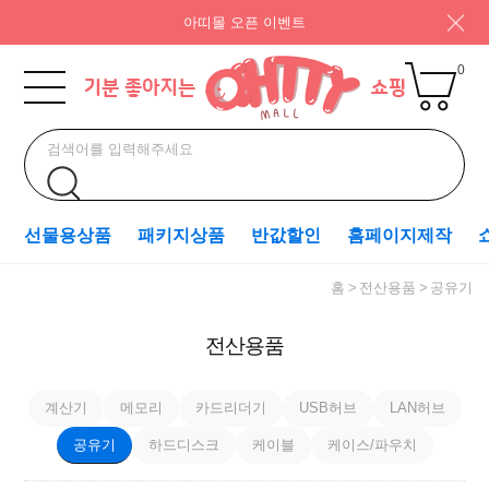
아띠몰 오픈 이벤트
0
선물용상품
패키지상품
반값할인
홈페이지제작
홈
전산용품
공유기
전산용품
계산기
메모리
카드리더기
USB허브
LAN허브
공유기
하드디스크
케이블
케이스/파우치