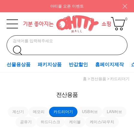
아띠몰 오픈 이벤트
0
선물용상품
패키지상품
반값할인
홈페이지제작
홈
전산용품
카드리더기
전산용품
계산기
메모리
카드리더기
USB허브
LAN허브
공유기
하드디스크
케이블
케이스/파우치