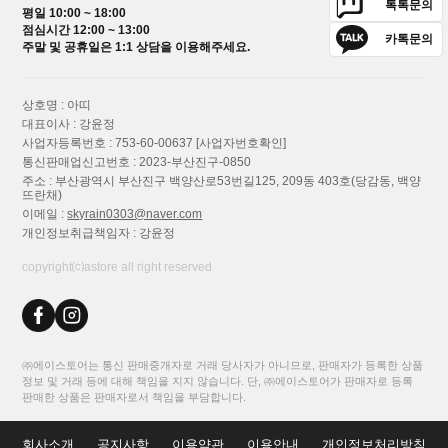
톡톡문의
평일 10:00 ~ 18:00
점심시간 12:00 ~ 13:00
카톡문의
주말 및 공휴일은 1:1 상담을 이용해주세요.
상호명 : 아띠
대표이사 : 강윤정
사업자등록번호 : 753-60-00637
[사업자번호확인]
통신판매업신고번호 : 2023-부산진구-0850
주소 : 부산광역시 부산진구 백양산로53번길125, 209동 403호(당감동, 백양
뜨란채)
이메일 :
skyrain0303@naver.com
개인정보취급책임자 : 강윤정
copyright⒞astore all right reserved
㈜에이스토어는 통신 판매중개자로 거래 당사자가 아니므로, 판매자가 등록한 상품
정보 및 거래 등에 대해 책임을 지지 않습니다. 단, ㈜에이스토어가 판매자로 등록
판매한 상품은 판매자로서 책임을 부담합니다.
회사소개
공지사항
이용약관
이용안내
개인정보처리방침