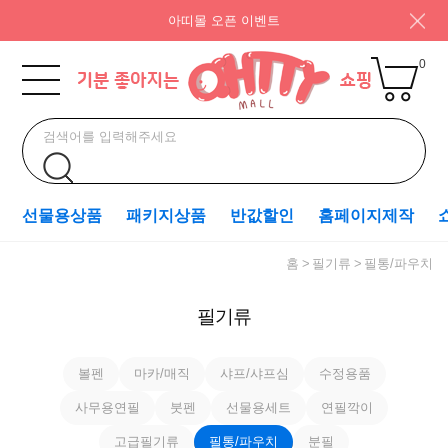
아띠몰 오픈 이벤트
0
선물용상품
패키지상품
반값할인
홈페이지제작
홈
필기류
필통/파우치
필기류
볼펜
마카/매직
샤프/샤프심
수정용품
사무용연필
붓펜
선물용세트
연필깍이
고급필기류
필통/파우치
분필