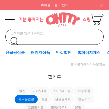
아띠몰 오픈 이벤트
0
선물용상품
패키지상품
반값할인
홈페이지제작
홈
필기류
사무용연필
필기류
볼펜
마카/매직
샤프/샤프심
수정용품
사무용연필
붓펜
선물용세트
연필깍이
고급필기류
필통/파우치
분필