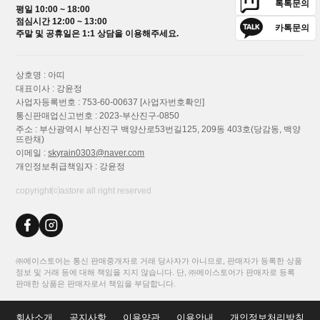
톡톡문의
평일 10:00 ~ 18:00
점심시간 12:00 ~ 13:00
카톡문의
주말 및 공휴일은 1:1 상담을 이용해주세요.
상호명 : 아띠
대표이사 : 강윤정
사업자등록번호 : 753-60-00637
[사업자번호확인]
통신판매업신고번호 : 2023-부산진구-0850
주소 : 부산광역시 부산진구 백양산로53번길125, 209동 403호(당감동, 백양
뜨란채)
이메일 :
skyrain0303@naver.com
개인정보취급책임자 : 강윤정
copyright⒞astore all right reserved
㈜에이스토어는 통신 판매중개자로 거래 당사자가 아니므로, 판매자가 등록한 상품
정보 및 거래 등에 대해 책임을 지지 않습니다. 단, ㈜에이스토어가 판매자로 등록
판매한 상품은 판매자로서 책임을 부담합니다.
회사소개
공지사항
이용약관
이용안내
개인정보처리방침