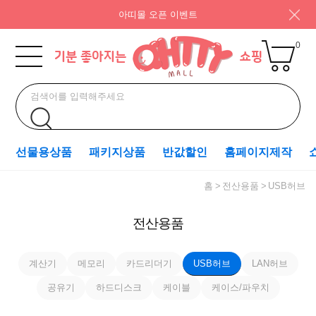
아띠몰 오픈 이벤트
0
선물용상품
패키지상품
반값할인
홈페이지제작
홈
전산용품
USB허브
전산용품
계산기
메모리
카드리더기
USB허브
LAN허브
공유기
하드디스크
케이블
케이스/파우치